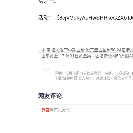
富之一。
活动：【
8cjVGdkyAuHwSRRkeCZXbTJ
中‘电’控股发布中期业绩 股东应占盈利56.24亿港元
山东黄金：7,月31日黄金集—团增持公司50万股
声明：证券时报力求信息真实、准确，文章提及内
下载“证券时报”官方APP，或关注官方微信公众
网友评论
登录
后可以发言