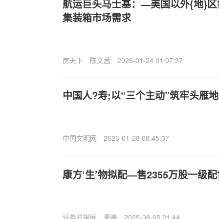
航运巨头马士基：—美国以外{地}
集装箱市场需求
房天下
陈文茜
2026-01-24 01:07:37
中国人?寿;以“三个主动”筑牢头雁
中国文明网
2026-01-28 08:45:37
康方‘生’物拟配—售2355万股一级
证券时报网
曹晨
2025-08-05 21:44